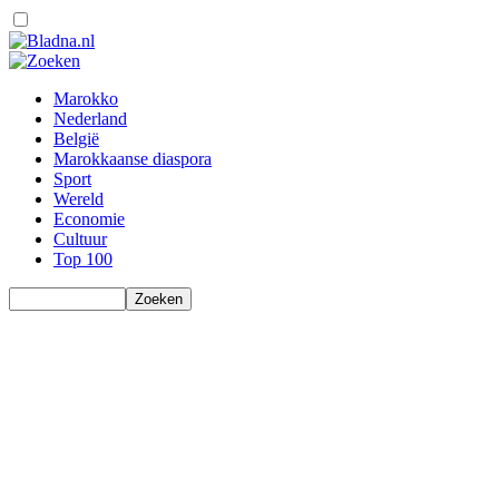
Marokko
Nederland
België
Marokkaanse diaspora
Sport
Wereld
Economie
Cultuur
Top 100