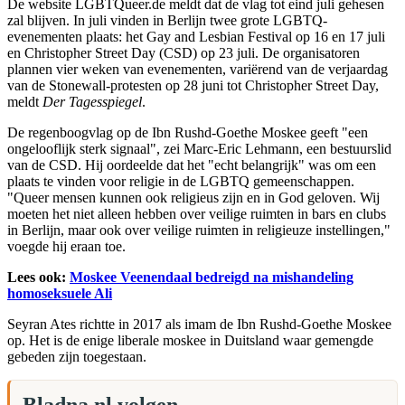
De website LGBTQueer.de meldt dat de vlag tot eind juli gehesen
zal blijven. In juli vinden in Berlijn twee grote LGBTQ-
evenementen plaats: het Gay and Lesbian Festival op 16 en 17 juli
en Christopher Street Day (CSD) op 23 juli. De organisatoren
plannen vier weken van evenementen, variërend van de verjaardag
van de Stonewall-protesten op 28 juni tot Christopher Street Day,
meldt
Der Tagesspiegel
.
De regenboogvlag op de Ibn Rushd-Goethe Moskee geeft "een
ongelooflijk sterk signaal", zei Marc-Eric Lehmann, een bestuurslid
van de CSD. Hij oordeelde dat het "echt belangrijk" was om een
plaats te vinden voor religie in de LGBTQ gemeenschappen.
"Queer mensen kunnen ook religieus zijn en in God geloven. Wij
moeten het niet alleen hebben over veilige ruimten in bars en clubs
in Berlijn, maar ook over veilige ruimten in religieuze instellingen,"
voegde hij eraan toe.
Lees ook:
Moskee Veenendaal bedreigd na mishandeling
homoseksuele Ali
Seyran Ates richtte in 2017 als imam de Ibn Rushd-Goethe Moskee
op. Het is de enige liberale moskee in Duitsland waar gemengde
gebeden zijn toegestaan.
Bladna.nl volgen