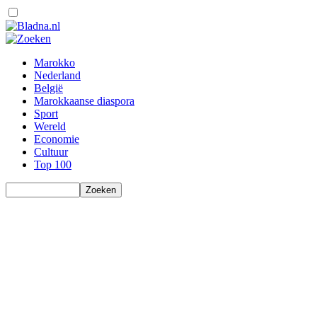
Marokko
Nederland
België
Marokkaanse diaspora
Sport
Wereld
Economie
Cultuur
Top 100