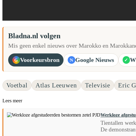
Bladna.nl volgen
Mis geen enkel nieuws over Marokko en Marokkane
Voorkeursbron
Google Nieuws
W
G
N
✓
Voetbal
Atlas Leeuwen
Televisie
Eric G
Lees meer
Werkloze afgestu
Tientallen wer
De demonstrante