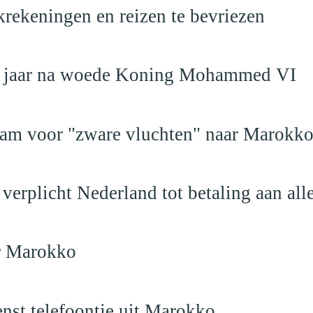
krekeningen en reizen te bevriezen
19 jaar na woede Koning Mohammed VI
dam voor "zware vluchten" naar Marokk
verplicht Nederland tot betaling aan al
ar Marokko
nst telefoontje uit Marokko