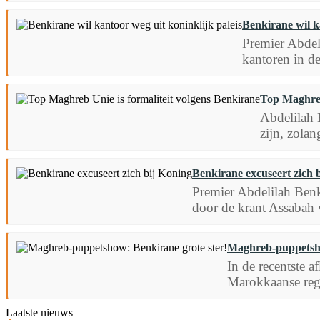
Benkirane wil k
Premier Abdeli
kantoren in d
Top Maghreb
Abdelilah 
zijn, zolan
Benkirane excuseert zich 
Premier Abdelilah Benk
door de krant Assabah 
Maghreb-puppetsho
In de recentste
Marokkaanse rege
Laatste nieuws