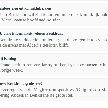
antoor weg uit koninklijk paleis
lah Benkirane wil zijn kantoren buiten het koninklijk pale
e Marokkaanse hoofdstad houden.
 Unie is formaliteit volgens Benkirane
Benkirane verklaarde donderdag dat de volgende top van 
g de grens met Algerije gesloten blijft.
bij Koning
irane heeft in een verklaring ontkend geen contacten te h
vorige week.
w: Benkirane grote ster!
 afleveringen van de Maghreb-puppetshow (Guignols du Ma
ring Abdelilah Benkirane de grote ster.