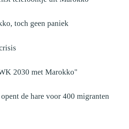
kko, toch geen paniek
risis
en WK 2030 met Marokko"
 opent de hare voor 400 migranten