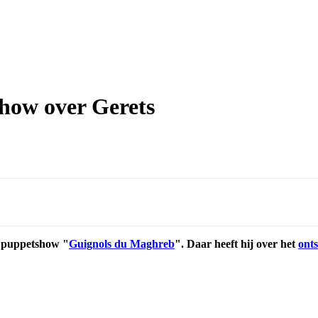
how over Gerets
e puppetshow "
Guignols du Maghreb
". Daar heeft hij over het
ont