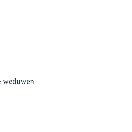
o
le weduwen