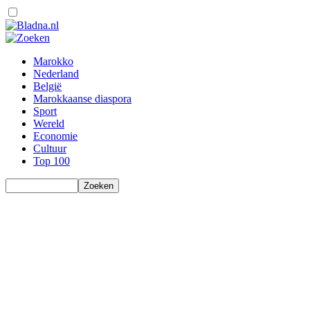
Marokko
Nederland
België
Marokkaanse diaspora
Sport
Wereld
Economie
Cultuur
Top 100