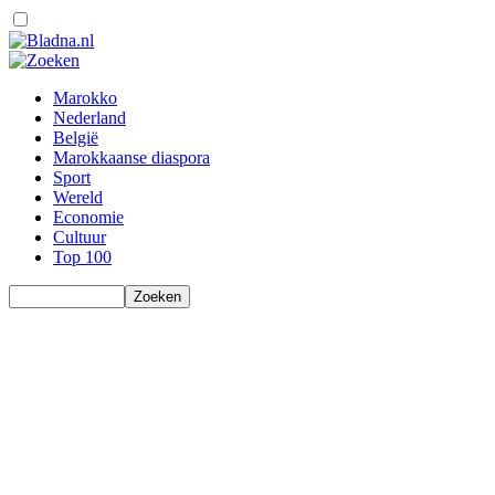
Marokko
Nederland
België
Marokkaanse diaspora
Sport
Wereld
Economie
Cultuur
Top 100