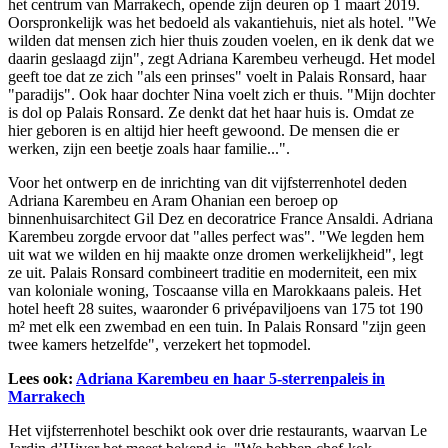
het centrum van Marrakech, opende zijn deuren op 1 maart 2019.
Oorspronkelijk was het bedoeld als vakantiehuis, niet als hotel. "We
wilden dat mensen zich hier thuis zouden voelen, en ik denk dat we
daarin geslaagd zijn", zegt Adriana Karembeu verheugd. Het model
geeft toe dat ze zich "als een prinses" voelt in Palais Ronsard, haar
"paradijs". Ook haar dochter Nina voelt zich er thuis. "Mijn dochter
is dol op Palais Ronsard. Ze denkt dat het haar huis is. Omdat ze
hier geboren is en altijd hier heeft gewoond. De mensen die er
werken, zijn een beetje zoals haar familie...".
Voor het ontwerp en de inrichting van dit vijfsterrenhotel deden
Adriana Karembeu en Aram Ohanian een beroep op
binnenhuisarchitect Gil Dez en decoratrice France Ansaldi. Adriana
Karembeu zorgde ervoor dat "alles perfect was". "We legden hem
uit wat we wilden en hij maakte onze dromen werkelijkheid", legt
ze uit. Palais Ronsard combineert traditie en moderniteit, een mix
van koloniale woning, Toscaanse villa en Marokkaans paleis. Het
hotel heeft 28 suites, waaronder 6 privépaviljoens van 175 tot 190
m² met elk een zwembad en een tuin. In Palais Ronsard "zijn geen
twee kamers hetzelfde", verzekert het topmodel.
Lees ook:
Adriana Karembeu en haar 5-sterrenpaleis in
Marrakech
Het vijfsterrenhotel beschikt ook over drie restaurants, waarvan Le