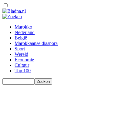
Marokko
Nederland
België
Marokkaanse diaspora
Sport
Wereld
Economie
Cultuur
Top 100