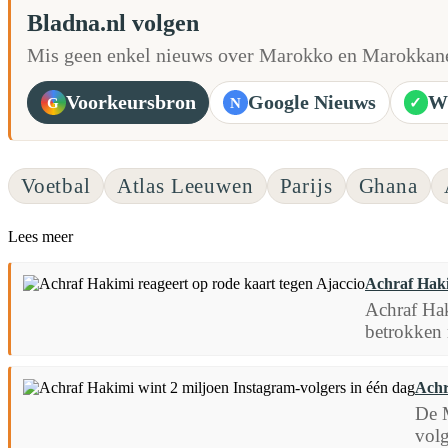
Bladna.nl volgen
Mis geen enkel nieuws over Marokko en Marokkane
Voorkeursbron
Google Nieuws
W
G
N
✓
Voetbal
Atlas Leeuwen
Parijs
Ghana
Lees meer
Achraf Haki
Achraf Hak
betrokken r
Achr
De M
volg