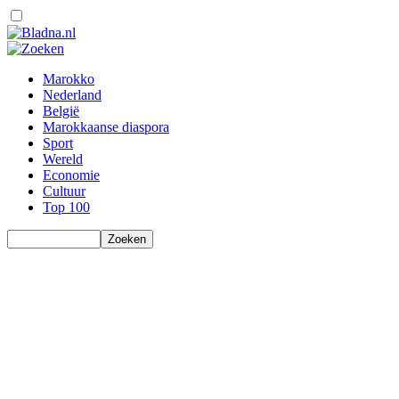
Marokko
Nederland
België
Marokkaanse diaspora
Sport
Wereld
Economie
Cultuur
Top 100