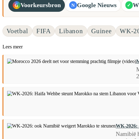
Voorkeursbron
Google Nieuws
W
G
N
✓
Voetbal
FIFA
Libanon
Guinee
WK-2
Lees meer
M
M
2
WK-2026: 
Namibië h