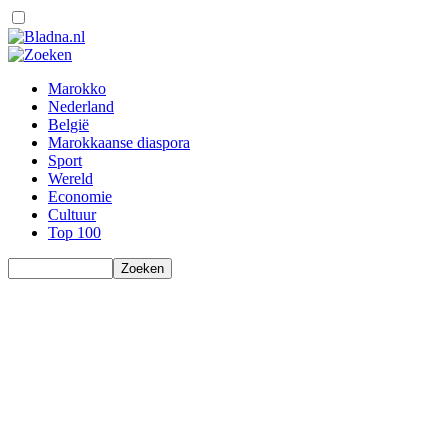
Marokko
Nederland
België
Marokkaanse diaspora
Sport
Wereld
Economie
Cultuur
Top 100