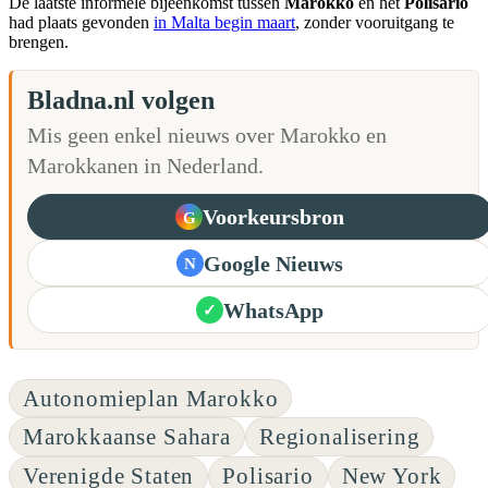
De laatste informele bijeenkomst tussen
Marokko
en het
Polisario
had plaats gevonden
in Malta begin maart
, zonder vooruitgang te
brengen.
Bladna.nl volgen
Mis geen enkel nieuws over Marokko en
Marokkanen in Nederland.
Voorkeursbron
G
Google Nieuws
N
WhatsApp
✓
Autonomieplan Marokko
Marokkaanse Sahara
Regionalisering
Verenigde Staten
Polisario
New York