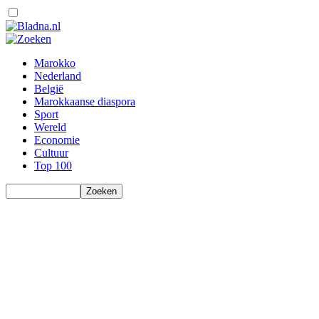
Marokko
Nederland
België
Marokkaanse diaspora
Sport
Wereld
Economie
Cultuur
Top 100