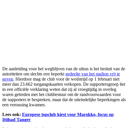
De aanleiding voor het wegblijven van de ultras is het besluit van de
autoriteiten om slechts een beperkt
gedeelte van het stadion vrij te
geven
. Hierdoor mag de club voor de wedstrijd op 1 februari niet
meer dan 23.662 toegangskaarten verkopen. De supportersgroep liet
in een officiële verklaring weten dat zij al vroegtijdig in overleg
waren getreden met het clubbestuur om de randvoorwaarden voor
de supporters te bespreken, maar dat de uiteindelijke beperkingen als
een verrassing kwamen.
Lees ook:
Europese topclub kiest voor Marokko, focus op
Ittihad Tanger