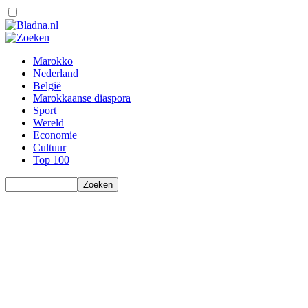
Marokko
Nederland
België
Marokkaanse diaspora
Sport
Wereld
Economie
Cultuur
Top 100