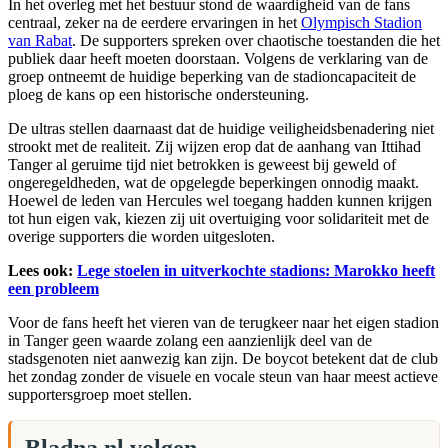
In het overleg met het bestuur stond de waardigheid van de fans
centraal, zeker na de eerdere ervaringen in het
Olympisch Stadion
van Rabat
. De supporters spreken over chaotische toestanden die het
publiek daar heeft moeten doorstaan. Volgens de verklaring van de
groep ontneemt de huidige beperking van de stadioncapaciteit de
ploeg de kans op een historische ondersteuning.
De ultras stellen daarnaast dat de huidige veiligheidsbenadering niet
strookt met de realiteit. Zij wijzen erop dat de aanhang van Ittihad
Tanger al geruime tijd niet betrokken is geweest bij geweld of
ongeregeldheden, wat de opgelegde beperkingen onnodig maakt.
Hoewel de leden van Hercules wel toegang hadden kunnen krijgen
tot hun eigen vak, kiezen zij uit overtuiging voor solidariteit met de
overige supporters die worden uitgesloten.
Lees ook:
Lege stoelen in uitverkochte stadions: Marokko heeft
een probleem
Voor de fans heeft het vieren van de terugkeer naar het eigen stadion
in Tanger geen waarde zolang een aanzienlijk deel van de
stadsgenoten niet aanwezig kan zijn. De boycot betekent dat de club
het zondag zonder de visuele en vocale steun van haar meest actieve
supportersgroep moet stellen.
Bladna.nl volgen