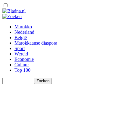
Marokko
Nederland
België
Marokkaanse diaspora
Sport
Wereld
Economie
Cultuur
Top 100