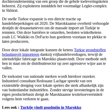
dochteronderneming van een groep die de gehele toeleveringsketen
beheerst. Zij exploiteren inmiddels het voormalige Legler-complex
in Skhirat.
De snelle Turkse expansie is een directe reactie op
handelsbeperkingen uit 2020. De Marokkaanse overheid verhoogde
destijds de douanetarieven om de massale import uit Turkije te
remmen. Om deze barrières te omzeilen, besloten winkelketens
zoals LC Waikiki en DeFacto hun goederen voortaan ter plekke te
laten produceren.
Door deze lokale integratie kunnen de ketens
Turkse grondstoffen
belastingvrij importeren
dankzij vrijhandelsverdragen, terwijl de
uiteindelijke fabricage in Marokko plaatsvindt. Deze methode stelt
hen in staat om de distributiesector op zeer agressieve wijze aan te
vallen.
De toekomst van nationale merken wordt hierdoor onzeker.
Industrieel consultant Redouane Lachgar spreekt van een
existentiële dreiging voor lokale spelers die sterk afhankelijk zijn
van buitenlandse industriëlen. Zonder stevige investeringen in de
eigen productiebasis dreigt de Marokkaanse textielsoevereiniteit
volgens hem verloren te gaan.
Lees ook :
Turkije vindt goudmijn in Marokko