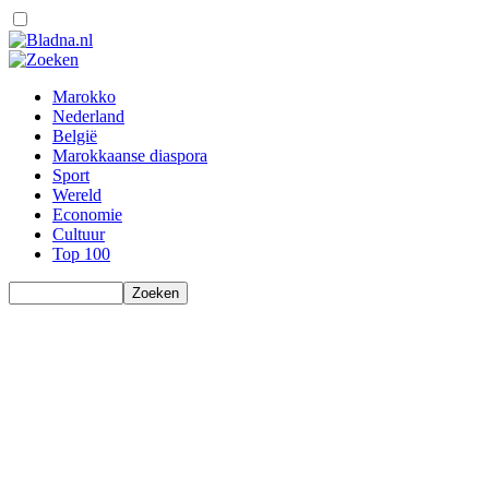
Marokko
Nederland
België
Marokkaanse diaspora
Sport
Wereld
Economie
Cultuur
Top 100