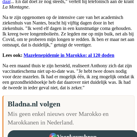
daar
... En dat doet ze nog steeds," vertelt hij telefonisch aan de krant
La Montagne
.
Na te zijn opgenomen op de intensive care van het academisch
ziekenhuis van Nantes, bracht hij vijftig dagen door in het
ziekenhuis. "Ik werd elf dagen in een kunstmatige coma gehouden.
Ik kreeg twee longembolieën. Ze legden me op mijn buik, net als bij
Covid, om te proberen mijn longen te redden. Ik ben er maar net aan
ontsnapt, dat is duidelijk," getuigt de veertiger.
Lees ook:
Mazelenepidemie in Marokko: al 120 doden
Na een maand thuis te zijn hersteld, realiseert Anthony zich dat zijn
vaccinatieschema niet up-to-date was. "Je hebt twee doses nodig
voor deze mazelen. Ik had er mogelijk één, ik zeg mogelijk omdat ik
een gezondheidsboekje heb dat daarover niet duidelijk was. Ik had
de tweede in ieder geval niet, dat is zeker."
Bladna.nl volgen
Mis geen enkel nieuws over Marokko en
Marokkanen in Nederland.
Voorkeursbron
G