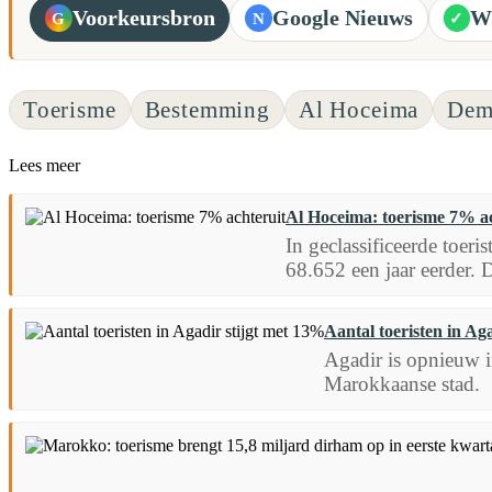
Voorkeursbron
Google Nieuws
W
G
N
✓
Toerisme
Bestemming
Al Hoceima
Demo
Lees meer
Al Hoceima: toerisme 7% ac
In geclassificeerde toer
68.652 een jaar eerder. D
Aantal toeristen in Ag
Agadir is opnieuw in
Marokkaanse stad.