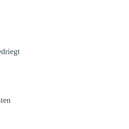
driegt
sten