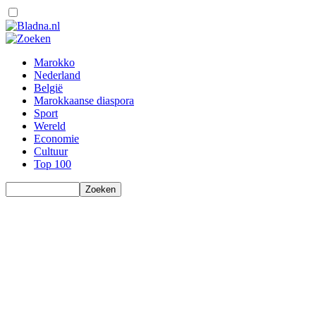
Marokko
Nederland
België
Marokkaanse diaspora
Sport
Wereld
Economie
Cultuur
Top 100