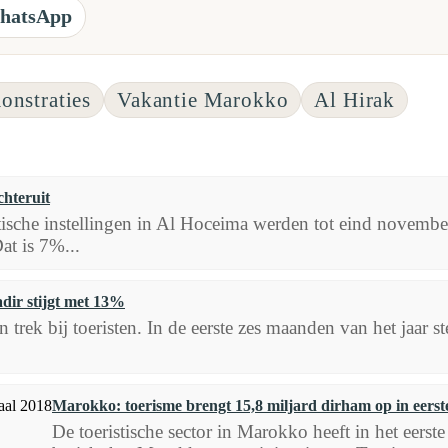
hatsApp
nstraties
Vakantie Marokko
Al Hirak
hteruit
istische instellingen in Al Hoceima werden tot eind novemb
at is 7%...
adir stijgt met 13%
 trek bij toeristen. In de eerste zes maanden van het jaar
Marokko: toerisme brengt 15,8 miljard dirham op in eerst
De toeristische sector in Marokko heeft in het eerste