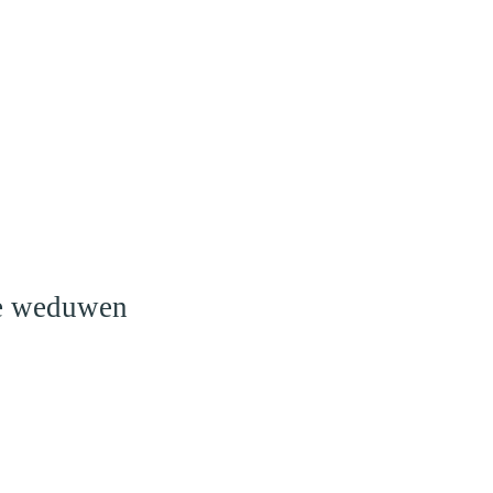
o
le weduwen