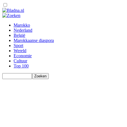
Marokko
Nederland
België
Marokkaanse diaspora
Sport
Wereld
Economie
Cultuur
Top 100