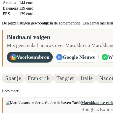
Acciona
144 euro
Baleareas
139 euro
FRS
139 euro
De prijzen stijgen gewoonlijk in de zomerperiode. Een aantal jaar ter
Bladna.nl volgen
Mis geen enkel nieuws over Marokko en Marokkane
Voorkeursbron
Google Nieuws
W
G
N
✓
Spanje
Frankrijk
Tangier
Italië
Nado
Lees meer
Marokkaanse reder
Boughaz Express