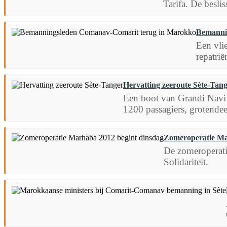
Tarifa. De besl
Bemanni
Een vli
repatrië
Hervatting zeeroute Sète-Tan
Een boot van Grandi Navi 
1200 passagiers, grotendee
Zomeroperatie Ma
De zomeroperati
Solidariteit.