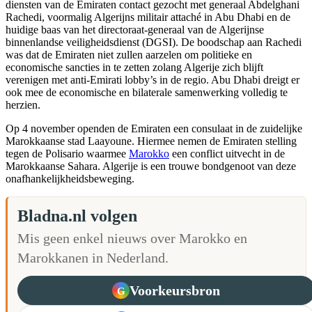
diensten van de Emiraten contact gezocht met generaal Abdelghani
Rachedi, voormalig Algerijns militair attaché in Abu Dhabi en de
huidige baas van het directoraat-generaal van de Algerijnse
binnenlandse veiligheidsdienst (DGSI). De boodschap aan Rachedi
was dat de Emiraten niet zullen aarzelen om politieke en
economische sancties in te zetten zolang Algerije zich blijft
verenigen met anti-Emirati lobby’s in de regio. Abu Dhabi dreigt er
ook mee de economische en bilaterale samenwerking volledig te
herzien.
Op 4 november openden de Emiraten een consulaat in de zuidelijke
Marokkaanse stad Laayoune. Hiermee nemen de Emiraten stelling
tegen de Polisario waarmee
Marokko
een conflict uitvecht in de
Marokkaanse Sahara. Algerije is een trouwe bondgenoot van deze
onafhankelijkheidsbeweging.
Bladna.nl volgen
Mis geen enkel nieuws over Marokko en
Marokkanen in Nederland.
Voorkeursbron
G