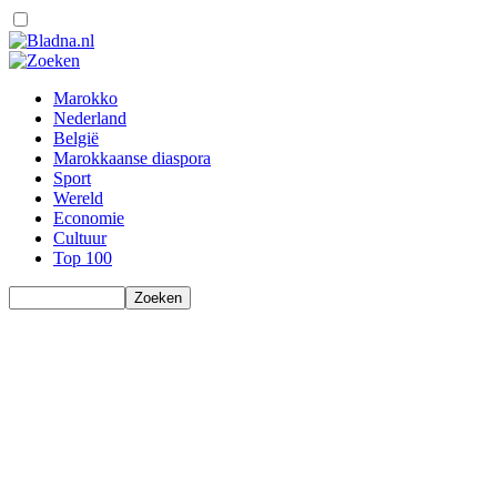
Marokko
Nederland
België
Marokkaanse diaspora
Sport
Wereld
Economie
Cultuur
Top 100