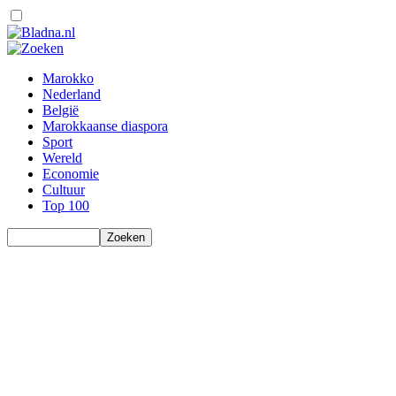
Marokko
Nederland
België
Marokkaanse diaspora
Sport
Wereld
Economie
Cultuur
Top 100