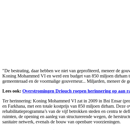
"De bestrating, daar hebben we niet van geprofiteerd, meneer de gouv
Koning Mohammed VI en werd een budget van 850 miljoen dirham toe
gemeenteraad en de voormalige gouverneur... Miljarden, meneer de g
Lees ook:
Overstromingen Driouch roepen herinnering op aan r
Ter herinnering: Koning Mohammed VI zat in 2009 in Bni Ensar (provi
en Farkhana, met een totale kostprijs van 850 miljoen dirham. Deze 
rehabilitatieprogramma’s van de vijf betrokken steden en centra te d
ruimten, de opening en aanleg van structurerende wegen, de herstruct
sanitaire netwerk, evenals de bouw van openbare voorzieningen.