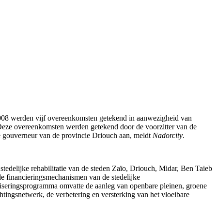
n 2008 werden vijf overeenkomsten getekend in aanwezigheid van
eze overeenkomsten werden getekend door de voorzitter van de
e gouverneur van de provincie Driouch aan, meldt
Nadorcity
.
edelijke rehabilitatie van de steden Zaïo, Driouch, Midar, Ben Taieb
de financieringsmechanismen van de stedelijke
erniseringsprogramma omvatte de aanleg van openbare pleinen, groene
htingsnetwerk, de verbetering en versterking van het vloeibare