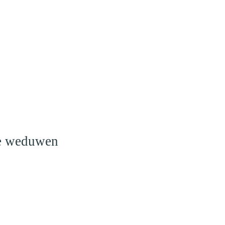
o
le weduwen