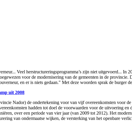
erneur... Veel herstructureringsprogramma’s zijn niet uitgevoerd... I
gewezen voor de modernisering van de gemeenten in de provincie. D
ouverneur, en er is niets gedaan." Met deze woorden sprak de burger d
amp uit 2008
ncie Nador) de ondertekening voor van vijf overeenkomsten voor de st
overeenkomsten hadden tot doel de voorwaarden voor de uitvoering en 
efiniëren, over een periode van vier jaar (van 2009 tot 2012). Het mod
urering van ondermaatse wijken, de versterking van het openbare verlic