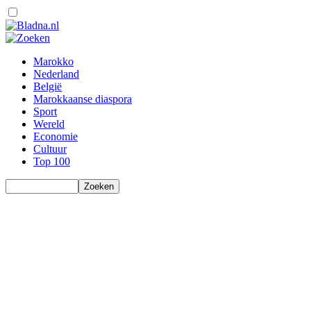
Marokko
Nederland
België
Marokkaanse diaspora
Sport
Wereld
Economie
Cultuur
Top 100