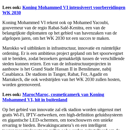
Lees ook:
Koning Mohammed VI intensiveert voorbereidingen
WK 2030
Koning Mohammed VI rekent ook op Mohamed Yacoubi,
gouverneur van de regio Rabat-Salé-Kenitra, een van de
belangrijkste diplomaten op het gebied van havenzaken van de
afgelopen jaren, om het WK 2030 tot een succes te maken.
Marokko wil uitblinken in infrastructuur, innovatie en ruimtelijke
ordening. Er is een ambitieus project gepland om het spoorwegnet
uit te breiden, zodat bezoekers gemakkelijk tussen de verschillende
steden kunnen reizen. Een van de infrastructuurprojecten in
aanbouw is het Grand Stade Hassan II in Benslimane, nabij
Casablanca. De stadions in Tanger, Rabat, Fez, Agadir en
Marrakech, die ook wedstrijden van het WK 2030 zullen hosten,
worden gerenoveerd.
Lees ook:
MarocMaroc, cosmeticamerk van Koning
Mohammed VI, hit in buitenland
Op het gebied van innovatie zal elk stadion worden uitgerust met
gratis Wi-Fi, IPTV-netwerken, een high-definition geluidssysteem
en gigantische LED-schermen, om toeschouwers een unieke
ervaring te bieden. Bewakingscamera’s en een intelligent