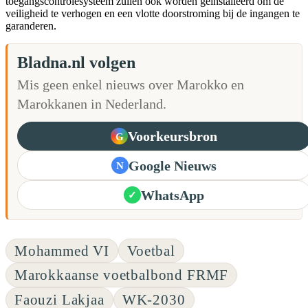
toegangscontrolesysteem zullen ook worden geïnstalleerd om de
veiligheid te verhogen en een vlotte doorstroming bij de ingangen te
garanderen.
Bladna.nl volgen
Mis geen enkel nieuws over Marokko en
Marokkanen in Nederland.
Voorkeursbron
G
Google Nieuws
N
WhatsApp
✓
Mohammed VI
Voetbal
Marokkaanse voetbalbond FRMF
Faouzi Lakjaa
WK-2030