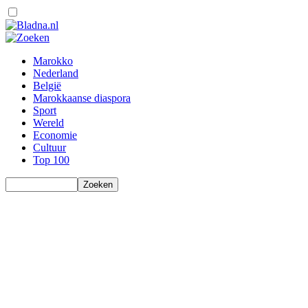
Marokko
Nederland
België
Marokkaanse diaspora
Sport
Wereld
Economie
Cultuur
Top 100