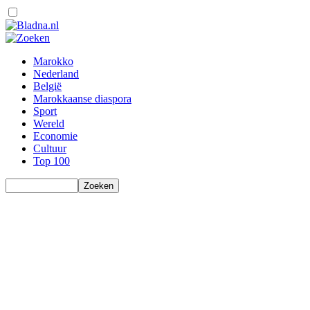
Marokko
Nederland
België
Marokkaanse diaspora
Sport
Wereld
Economie
Cultuur
Top 100