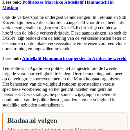
Lees ook:
Politiebaas Marokko Abdellatif Hammouchi in
Moskou
Ook de verkeerspolitie ondergaat veranderingen. In Tetouan en Sidi
Kacem zijn nieuwe diensthoofden aangesteld voor de eenheden die
verkeersongevallen registreren. Ksar El-Kebir krijgt een nieuw
hoofd van de lokale verkeersbrigade. Deze aanpassingen, zo stelt de
DGSN, zijn bedoeld om de leiding van de verkeersdiensten beter af
te stemmen op de lokale verkeerssituatie en de eisen voor een vlotte
doorstroming en ongevallenpreventie.
Lees ook:
Abdellatif Hammouchi superster in Arabische wereld
Ten slotte is in Agadir een politiechef aangesteld om de tweede
brigade voor sportveiligheid te leiden. Deze benoeming anticipeert
op de vele grote sportevenementen die Marokko gaat organiseren.
Het beheersen van de veiligheid rondom sportstadions vereist
specifieke voorbereiding en het gericht inzetten van getraind
personeel. Deze strategische personeelswijzigingen moeten de
continuïteit van de politiedienst garanderen en de veiligheid in
stedelijke gebieden optimaliseren.
Bladna.nl volgen
Mis geen enkel nieuws over Marokko en