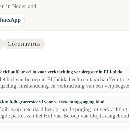
n in Nederland.
hatsApp
u
Coronavirus
axichauffeur cel in voor verkrachting verpleegster in El Jadida
et hof van beroep in El Jadida heeft een taxichauffeur tot 
ijzeling, mishandeling en verkrachting van een verpleegster
ko: fqih gearresteerd voor verkrachtingspoging kind
qih is op heterdaad betrapt op de poging tot verkrachting 
egde parket van het Hof van Beroep van Oujda aangehoude