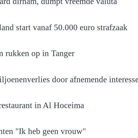
jard dirham, dumpt vreemde valuta
nd start vanaf 50.000 euro strafzaak
n rukken op in Tanger
iljoenenverlies door afnemende interess
restaurant in Al Hoceima
hten "Ik heb geen vrouw"