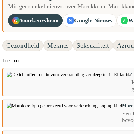
Mis geen enkel nieuws over Marokko en Marokkane
Voorkeursbron
Google Nieuws
W
G
N
✓
Gezondheid
Meknes
Seksualiteit
Azro
Lees meer
T
H
g
Marok
Een F
bevo