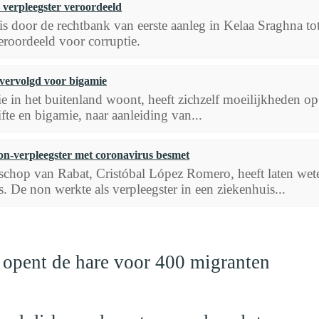
verpleegster veroordeeld
 is door de rechtbank van eerste aanleg in Kelaa Sraghna t
roordeeld voor corruptie.
ervolgd voor bigamie
 in het buitenland woont, heeft zichzelf moeilijkheden o
ifte en bigamie, naar aanleiding van...
n-verpleegster met coronavirus besmet
schop van Rabat, Cristóbal López Romero, heeft laten weten
. De non werkte als verpleegster in een ziekenhuis...
 opent de hare voor 400 migranten