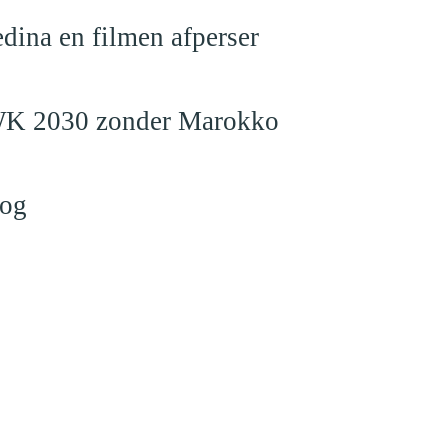
edina en filmen afperser
en WK 2030 zonder Marokko
log