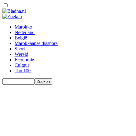
Marokko
Nederland
België
Marokkaanse diaspora
Sport
Wereld
Economie
Cultuur
Top 100