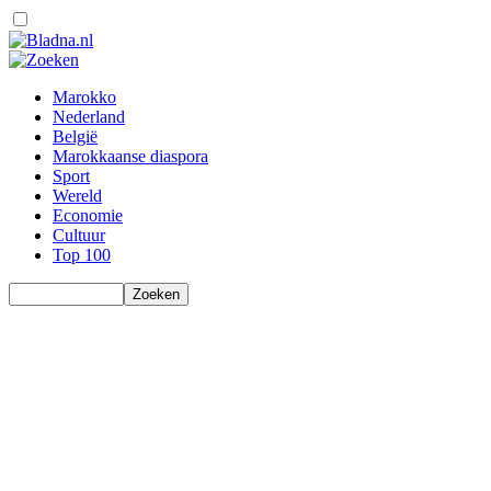
Marokko
Nederland
België
Marokkaanse diaspora
Sport
Wereld
Economie
Cultuur
Top 100