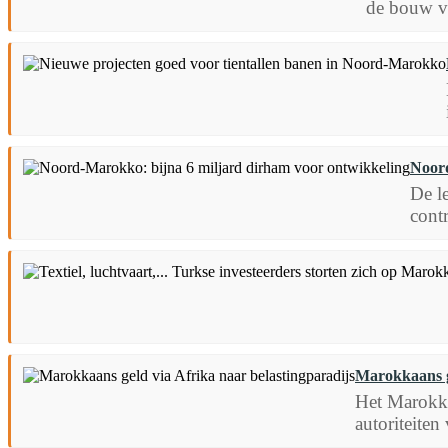
de bouw va
Noord
De l
cont
Marokkaans ge
Het Marokka
autoriteiten