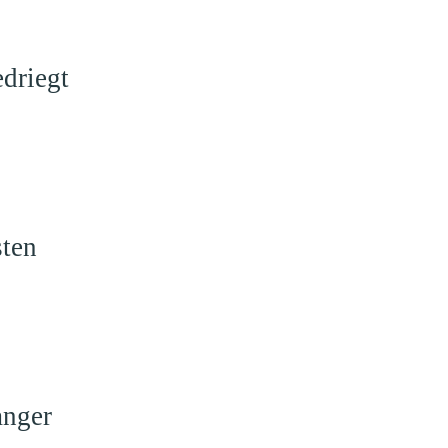
driegt
sten
anger