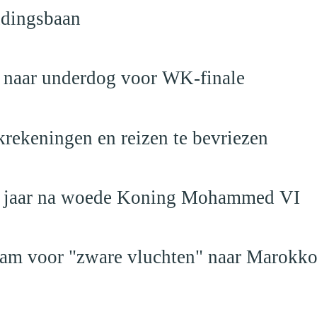
ndingsbaan
t naar underdog voor WK-finale
krekeningen en reizen te bevriezen
19 jaar na woede Koning Mohammed VI
dam voor "zware vluchten" naar Marokk