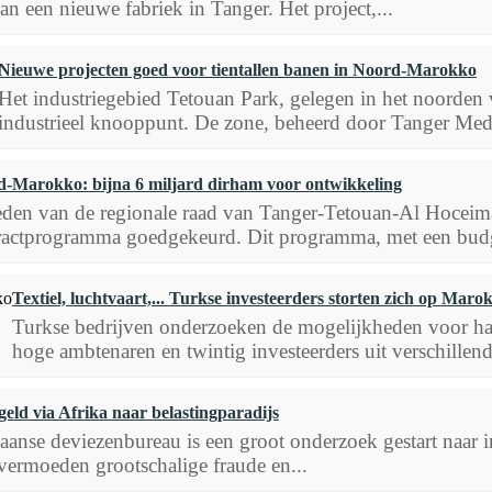
n een nieuwe fabriek in Tanger. Het project,...
Nieuwe projecten goed voor tientallen banen in Noord-Marokko
Het industriegebied Tetouan Park, gelegen in het noorden v
industrieel knooppunt. De zone, beheerd door Tanger Med
-Marokko: bijna 6 miljard dirham voor ontwikkeling
eden van de regionale raad van Tanger-Tetouan-Al Hoceima
ractprogramma goedgekeurd. Dit programma, met een budg
Textiel, luchtvaart,... Turkse investeerders storten zich op Maro
Turkse bedrijven onderzoeken de mogelijkheden voor ha
hoge ambtenaren en twintig investeerders uit verschillende
ld via Afrika naar belastingparadijs
anse deviezenbureau is een groot onderzoek gestart naar 
 vermoeden grootschalige fraude en...