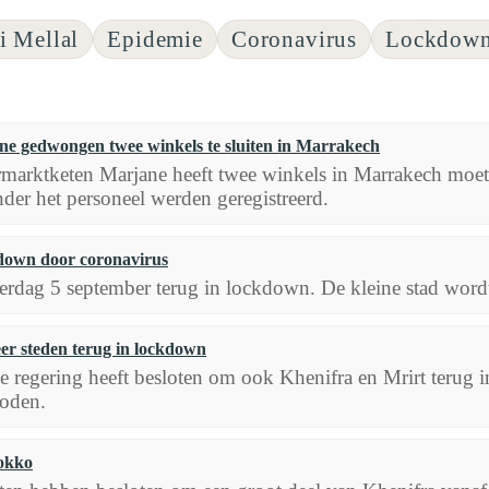
i Mellal
Epidemie
Coronavirus
Lockdown
e gedwongen twee winkels te sluiten in Marrakech
marktketen Marjane heeft twee winkels in Marrakech moete
nder het personeel werden geregistreerd.
kdown door coronavirus
aterdag 5 september terug in lockdown. De kleine stad word
r steden terug in lockdown
regering heeft besloten om ook Khenifra en Mrirt terug in
boden.
rokko