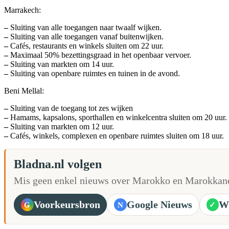
Marrakech:
–
Sluiting van alle toegangen naar twaalf wijken.
–
Sluiting van alle toegangen vanaf buitenwijken.
–
Cafés, restaurants en winkels sluiten om 22 uur.
–
Maximaal 50% bezettingsgraad in het openbaar vervoer.
–
Sluiting van markten om 14 uur.
–
Sluiting van openbare ruimtes en tuinen in de avond.
Beni Mellal:
–
Sluiting van de toegang tot zes wijken
–
Hamams, kapsalons, sporthallen en winkelcentra sluiten om 20 uur.
–
Sluiting van markten om 12 uur.
–
Cafés, winkels, complexen en openbare ruimtes sluiten om 18 uur.
Bladna.nl volgen
Mis geen enkel nieuws over Marokko en Marokkane
Voorkeursbron
Google Nieuws
W
G
N
✓