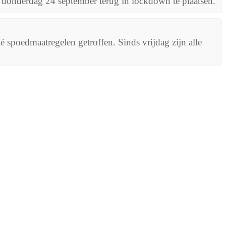
 donderdag 24 september terug in lockdown te plaatsen.
é spoedmaatregelen getroffen. Sinds vrijdag zijn alle