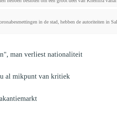
ten hebben besloten om een groot deel van Khenifra vanaf
oronabesmettingen in de stad, hebben de autoriteiten in Sal
", man verliest nationaliteit
u al mikpunt van kritiek
akantiemarkt