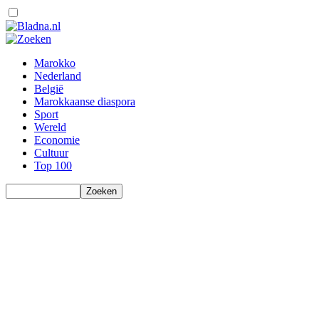
Marokko
Nederland
België
Marokkaanse diaspora
Sport
Wereld
Economie
Cultuur
Top 100