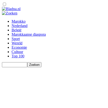
Marokko
Nederland
België
Marokkaanse diaspora
Sport
Wereld
Economie
Cultuur
Top 100