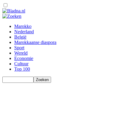
Marokko
Nederland
België
Marokkaanse diaspora
Sport
Wereld
Economie
Cultuur
Top 100