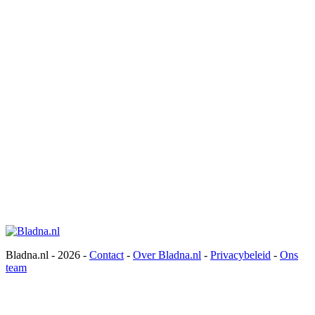
Bladna.nl - 2026 -
Contact
-
Over Bladna.nl
-
Privacybeleid
-
Ons
team