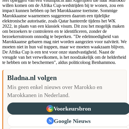
Het opleggen van een visumplicht aan Algerijnen die naar Marokko
willen komen om de Afrika Cup-wedstrijden bij te wonen, zou een
impact kunnen hebben op het Marokkaanse toerisme. Sommige
Marokkaanse waarnemers suggereren daarom een tijdelijke
elektronische autorisatie, zoals Qatar hanteerde tijdens het WK
2022, in plaats van een klassiek visum. Dit zou het mogelijk maken
om bezoekers te controleren en te identificeren, zonder de
bezoekersstroom onnodig te beperken. "De edelmoedigheid van
Marokkaanse gebaren mag niet worden aangezien voor naïviteit. We
moeten niet in hun val trappen, maar we moeten waakzaam blijven.
De Afrika Cup is een test voor onze standvastigheid. Naast de
vreugde van het verwelkomen, is het noodzakelijk om de helderheid
te hebben om te beschermen", aldus politicoloog Benhammou.
Bladna.nl volgen
Mis geen enkel nieuws over Marokko en
Marokkanen in Nederland.
Voorkeursbron
G
Google Nieuws
N