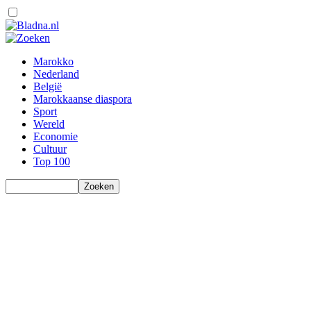
Marokko
Nederland
België
Marokkaanse diaspora
Sport
Wereld
Economie
Cultuur
Top 100