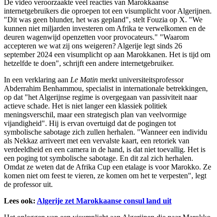
De video veroorzaakte veel reacties van Marokkaanse
internetgebruikers die oproepen tot een visumplicht voor Algerijnen.
"Dit was geen blunder, het was gepland", stelt Fouzia op X. "We
kunnen niet miljarden investeren om Afrika te verwelkomen en de
deuren wagenwijd openzetten voor provocateurs." "Waarom
accepteren we wat zij ons weigeren? Algerije legt sinds 26
september 2024 een visumplicht op aan Marokkanen. Het is tijd om
hetzelfde te doen", schrijft een andere internetgebruiker.
In een verklaring aan
Le Matin
merkt universiteitsprofessor
Abderrahim Benhammou, specialist in internationale betrekkingen,
op dat "het Algerijnse regime is overgegaan van passiviteit naar
actieve schade. Het is niet langer een klassiek politiek
meningsverschil, maar een strategisch plan van veelvormige
vijandigheid". Hij is ervan overtuigd dat de pogingen tot
symbolische sabotage zich zullen herhalen. "Wanneer een individu
als Nekkaz arriveert met een vervalste kaart, een retoriek van
verdeeldheid en een camera in de hand, is dat niet toevallig. Het is
een poging tot symbolische sabotage. En dit zal zich herhalen.
Omdat ze weten dat de Afrika Cup een etalage is voor Marokko. Ze
komen niet om feest te vieren, ze komen om het te verpesten", legt
de professor uit.
Lees ook:
Algerije zet Marokkaanse consul land uit