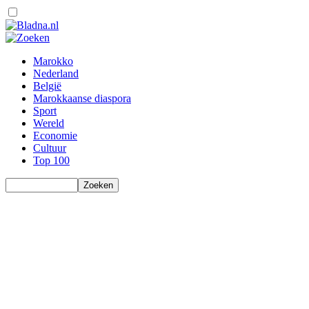
Marokko
Nederland
België
Marokkaanse diaspora
Sport
Wereld
Economie
Cultuur
Top 100