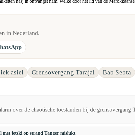
pakketten hasj in ontvangst nam, welke door het lid van de Marokkaanse
n in Nederland.
hatsApp
tiek asiel
Grensovergang Tarajal
Bab Sebta
t alarm over de chaotische toestanden bij de grensovergang
met jetski op strand Tanger mislukt