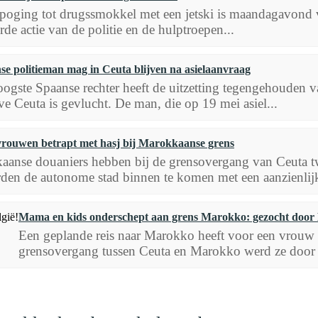
 poging tot drugssmokkel met een jetski is maandagavond 
de actie van de politie en de hulptroepen...
nse politieman mag in Ceuta blijven na asielaanvraag
ogste Spaanse rechter heeft de uitzetting tegengehouden v
ve Ceuta is gevlucht. De man, die op 19 mei asiel...
vrouwen betrapt met hasj bij Marokkaanse grens
aanse douaniers hebben bij de grensovergang van Ceuta t
den de autonome stad binnen te komen met een aanzienlijk
Mama en kids onderschept aan grens Marokko: gezocht door 
Een geplande reis naar Marokko heeft voor een vrouw
grensovergang tussen Ceuta en Marokko werd ze door 