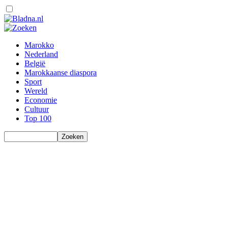
Marokko
Nederland
België
Marokkaanse diaspora
Sport
Wereld
Economie
Cultuur
Top 100