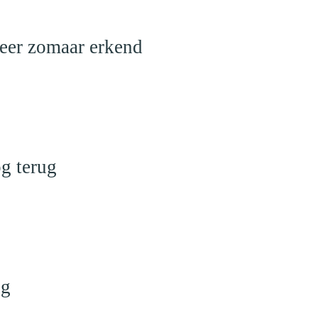
meer zomaar erkend
g terug
ng