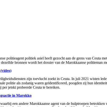
e politieagent politiek asiel heeft gezocht aan de grens van Ceuta 
ens dezelfde bronnen wordt het dossier van de Marokkaanse politieman 
(video)
veiligheidsdiensten zijn toevlucht zoekt in Ceuta. In juli 2021 wiste
nale politie als zodanig waren geïdentificeerd, poogden zij hun identit
j per jetski probeerde Ceuta te bereiken.
rugsactie in Marokko
waarbij een andere Marokkaanse agent van de hulptroepen betrokken was