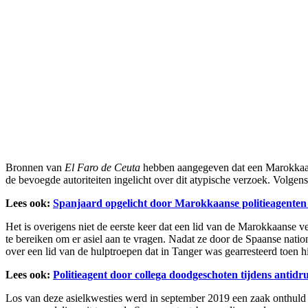
Bronnen van
El Faro de Ceuta
hebben aangegeven dat een Marokkaans
de bevoegde autoriteiten ingelicht over dit atypische verzoek. Volg
Lees ook:
Spanjaard opgelicht door Marokkaanse politieagenten 
Het is overigens niet de eerste keer dat een lid van de Marokkaanse 
te bereiken om er asiel aan te vragen. Nadat ze door de Spaanse natio
over een lid van de hulptroepen dat in Tanger was gearresteerd toen hi
Lees ook:
Politieagent door collega doodgeschoten tijdens antid
Los van deze asielkwesties werd in september 2019 een zaak onthuld 