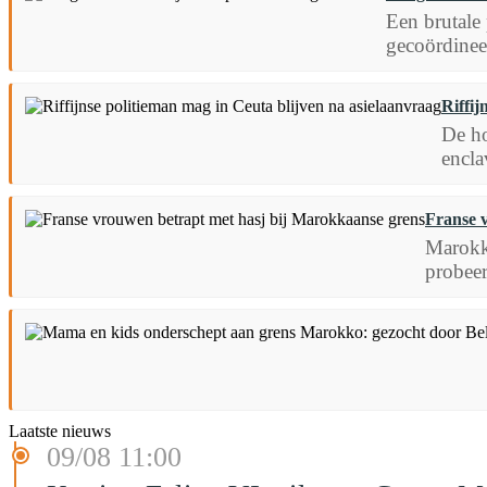
Een brutale
gecoördineer
Riffij
De ho
encla
Franse 
Marokk
probeer
Laatste nieuws
09/08 11:00