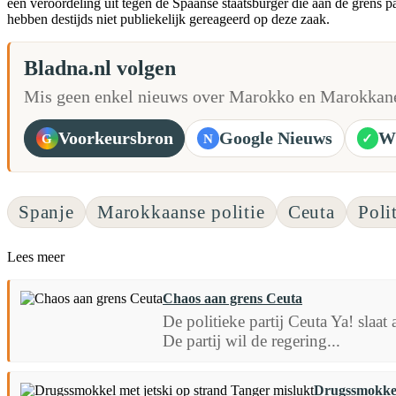
een veroordeling uit tegen de Spaanse staatsburger die aan de grens 
hebben destijds niet publiekelijk gereageerd op deze zaak.
Bladna.nl volgen
Mis geen enkel nieuws over Marokko en Marokkane
Voorkeursbron
Google Nieuws
W
G
N
✓
Spanje
Marokkaanse politie
Ceuta
Poli
Lees meer
Chaos aan grens Ceuta
De politieke partij Ceuta Ya! slaa
De partij wil de regering...
Drugssmokkel 