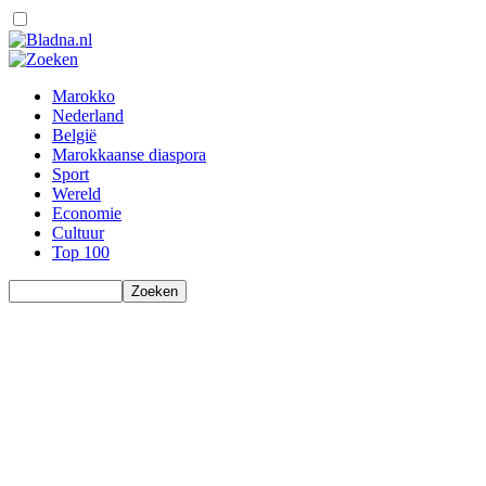
Marokko
Nederland
België
Marokkaanse diaspora
Sport
Wereld
Economie
Cultuur
Top 100