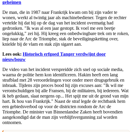
geheimen
De man, die in 1987 naar Frankrijk kwam om bij zijn vader te
wonen, werkt al twintig jaar als machinebediener. Tegen de rechter
vertelde hij dat hij op de dag van het incident overmatig had
gedronken. "Ik was al een jaar gestopt. Ik voel me een beetje
ongelukkig," zei hij. Hij kreeg een onbedwingbare trek om te roken,
liep naar de Arc de Triomphe, stak de beveiligingsketting over,
knielde bij de vlam en stak zijn sigaret aan.
Lees ook:
Historisch erfgoed Tanger verdwijnt door
nieuwbouw
De video van het incident verspreidde zich snel op sociale media,
waarna de politie hem kon identificeren. Hakim heeft een lang
strafblad met 28 veroordelingen voor onder meer drugsgebruik en
inbraak. Tijdens zijn proces bood hij zijn excuses aan: "Ik wil me
verontschuldigen bij alle Fransen, bij de militairen, bij iedereen. Wat
ik heb gedaan, slaat nergens op... Het spijt me uit de grond van mijn
hart. Ik hou van Frankrijk." Naast de straf legde de rechtbank hem
een gebiedsverbod op voor de districten rondom de Arc de
Triomphe. De minister van Binnenlandse Zaken heeft bovendien
aangekondigd dat de man zijn verblijfsvergunning zal worden
ontnomen.