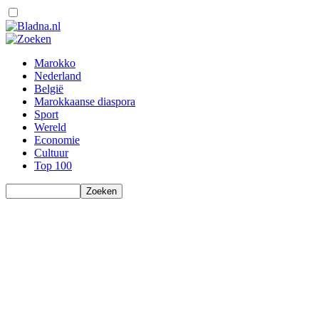
Marokko
Nederland
België
Marokkaanse diaspora
Sport
Wereld
Economie
Cultuur
Top 100