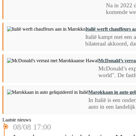
Na in 2022 d
komende were
Italië werft chauffeurs 
Italië kampt met een
bilateraal akkoord, da
McDonald’s verra
McDonald’s expe
world". De fast
Marokkaan in auto geli
In Italië is een ond
auto in een landelij
Laatste nieuws
08/08 17:00