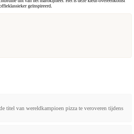
htbruine tint van het marokijnleer. Het is deze kleur-overeenkomst
ffieklassieker geïnspireerd.
e titel van wereldkampioen pizza te veroveren tijdens