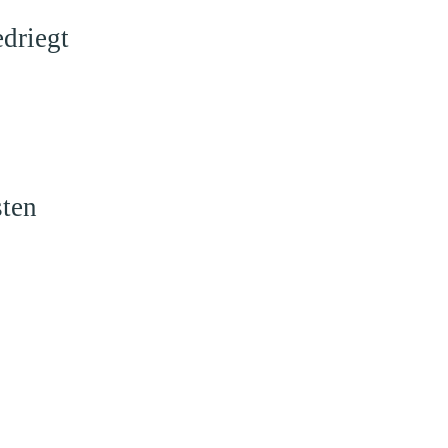
driegt
sten