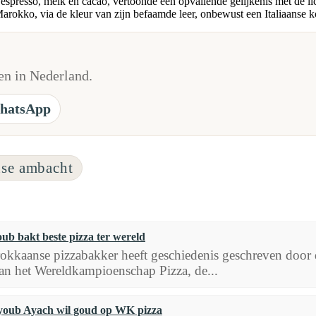
spresso, melk en cacao, vertoonde een opvallende gelijkenis met de lic
rokko, via de kleur van zijn befaamde leer, onbewust een Italiaanse ko
n in Nederland.
hatsApp
se ambacht
b bakt beste pizza ter wereld
kkaanse pizzabakker heeft geschiedenis geschreven door d
van het Wereldkampioenschap Pizza, de...
oub Ayach wil goud op WK pizza