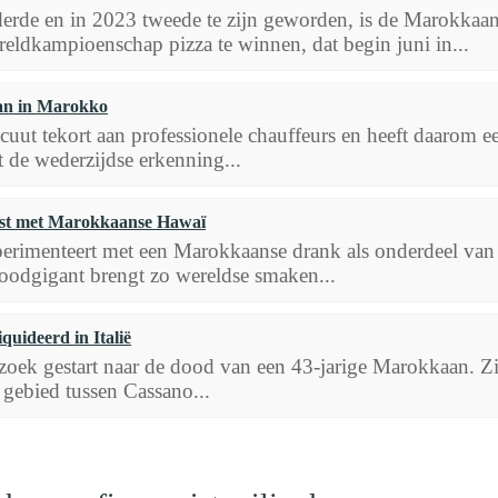
erde en in 2023 tweede te zijn geworden, is de Marokkaa
ldkampioenschap pizza te winnen, dat begin juni in...
aan in Marokko
 acuut tekort aan professionele chauffeurs en heeft daar
t de wederzijdse erkenning...
st met Marokkaanse Hawaï
rimenteert met een Marokkaanse drank als onderdeel van d
foodgigant brengt zo wereldse smaken...
quideerd in Italië
erzoek gestart naar de dood van een 43-jarige Marokkaan. Z
k gebied tussen Cassano...