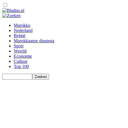
Marokko
Nederland
België
Marokkaanse diaspora
Sport
Wereld
Economie
Cultuur
Top 100