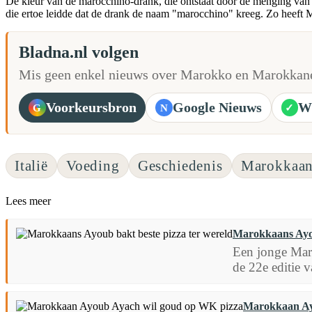
De kleur van de marocchino-drank, die ontstaat door de menging van e
die ertoe leidde dat de drank de naam "marocchino" kreeg. Zo heeft Ma
Bladna.nl volgen
Mis geen enkel nieuws over Marokko en Marokkane
Voorkeursbron
Google Nieuws
W
G
N
✓
Italië
Voeding
Geschiedenis
Marokkaan
Lees meer
Marokkaans Ayou
Een jonge Maro
de 22e editie 
Marokkaan Ay