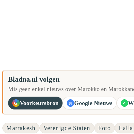
Bladna.nl volgen
Mis geen enkel nieuws over Marokko en Marokkane
Voorkeursbron
Google Nieuws
W
G
N
✓
Marrakesh
Verenigde Staten
Foto
Lalla