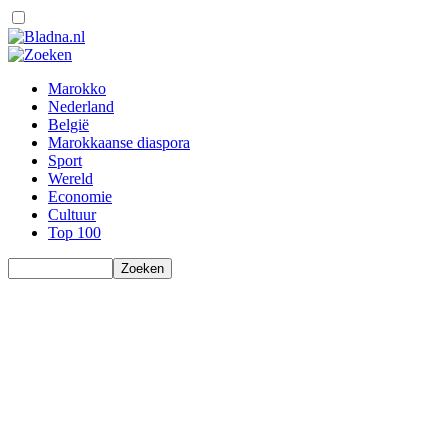
Marokko
Nederland
België
Marokkaanse diaspora
Sport
Wereld
Economie
Cultuur
Top 100