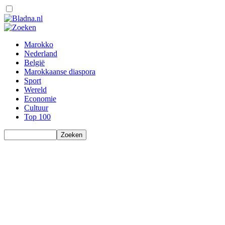
Marokko
Nederland
België
Marokkaanse diaspora
Sport
Wereld
Economie
Cultuur
Top 100