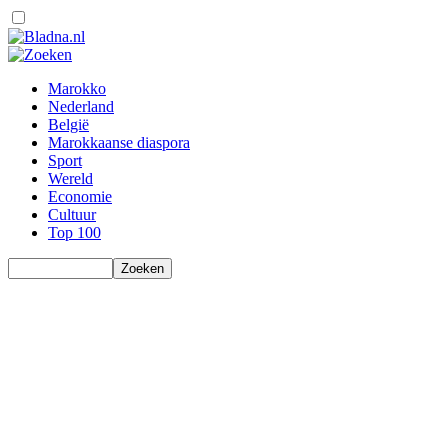
Marokko
Nederland
België
Marokkaanse diaspora
Sport
Wereld
Economie
Cultuur
Top 100