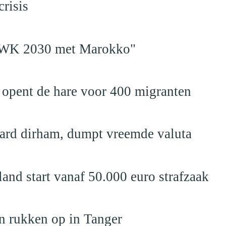
risis
en WK 2030 met Marokko"
 opent de hare voor 400 migranten
jard dirham, dumpt vreemde valuta
nd start vanaf 50.000 euro strafzaak
n rukken op in Tanger