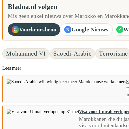
Bladna.nl volgen
Mis geen enkel nieuws over Marokko en Marokkane
Voorkeursbron
Google Nieuws
W
G
N
✓
Mohammed VI
Saoedi-Arabië
Terrorisme
Lees meer
S
D
A
Visa voor Umrah verlope
Marokkanen die dit ja
visa voor buitenlandse 