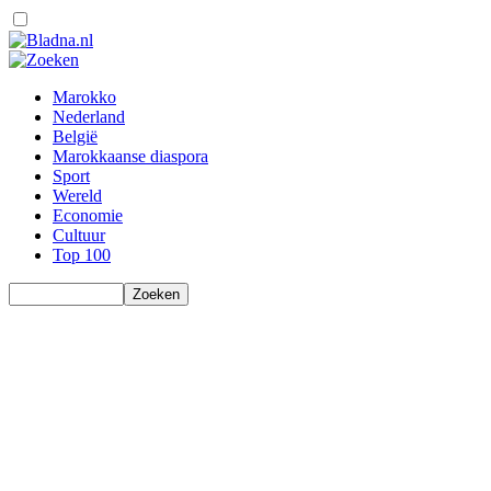
Marokko
Nederland
België
Marokkaanse diaspora
Sport
Wereld
Economie
Cultuur
Top 100