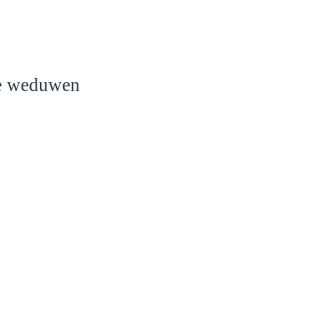
o
le weduwen