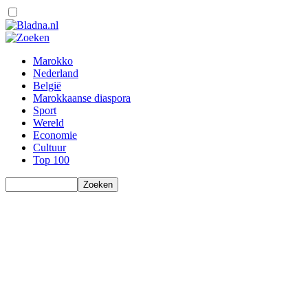
Marokko
Nederland
België
Marokkaanse diaspora
Sport
Wereld
Economie
Cultuur
Top 100