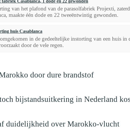
g fabriek Casablanca, 1 dode en 22 gewonden
rting van het plafond van de parasolfabriek Projexti, zate
nca, maakte één dode en 22 tweeëntwintig gewonden.
rting huis Casablanca
omgekomen in de gedeeltelijke instorting van een huis in
roorzaakt door de vele regen.
 Marokko door dure brandstof
och bijstandsuitkering in Nederland ko
raf duidelijkheid over Marokko-vlucht