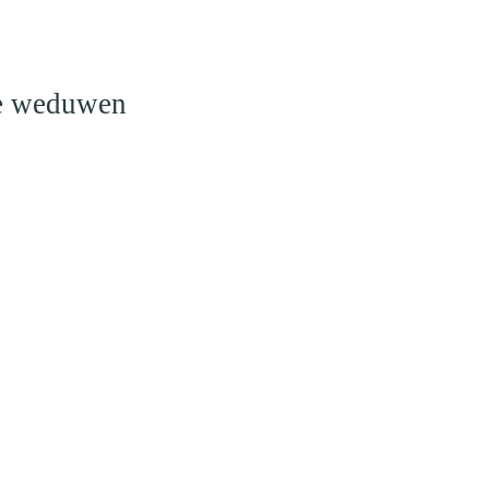
o
le weduwen