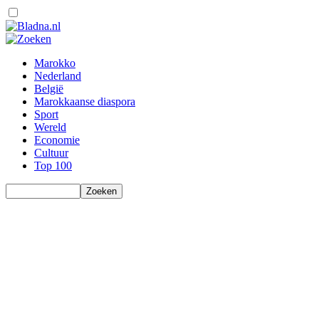
Marokko
Nederland
België
Marokkaanse diaspora
Sport
Wereld
Economie
Cultuur
Top 100