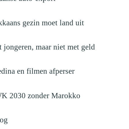
kaans gezin moet land uit
 jongeren, maar niet met geld
edina en filmen afperser
en WK 2030 zonder Marokko
log