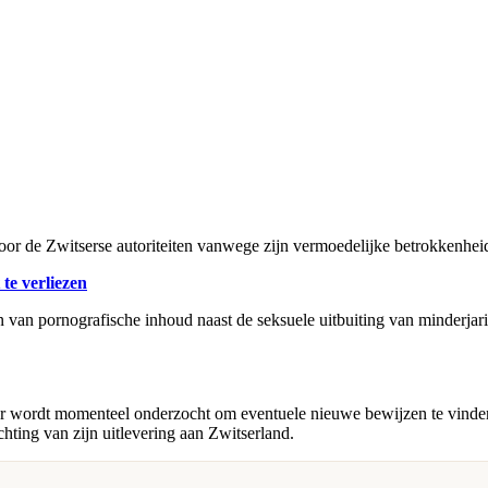
door de Zwitserse autoriteiten vanwege zijn vermoedelijke betrokkenheid
te verliezen
 van pornografische inhoud naast de seksuele uitbuiting van minderjari
ger wordt momenteel onderzocht om eventuele nieuwe bewijzen te vinden
hting van zijn uitlevering aan Zwitserland.