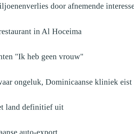
iljoenenverlies door afnemende interess
restaurant in Al Hoceima
hten "Ik heb geen vrouw"
aar ongeluk, Dominicaanse kliniek eist
land definitief uit
aanse auto-export