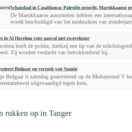
Schandaal in Casablanca: Palestijn gezocht, Marokkaanse ge
De Marokkaanse autoriteiten hebben een internationaal 
wordt beschuldigd van het misbruiken van minderjarig
es in Al Hoceima voor aanval met zwavelzuur
ceima heeft de politie, dankzij een tip van de inlichtin
eerd. Zij worden verdacht van betrokkenheid bij...
steert Bulgaar op verzoek van Spanje
ge Bulgaar is zaterdag gearresteerd op de Mohammed V luc
arrestatiebevel uitgevaardigd tegen hem.
n rukken op in Tanger