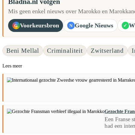
Bladna.nl volgen
Mis geen enkel nieuws over Marokko en Marokkane
Voorkeursbron
Google Nieuws
W
G
N
✓
Beni Mellal
Criminaliteit
Zwitserland
I
Lees meer
Gezochte Frans
Een Franse st
had een inter