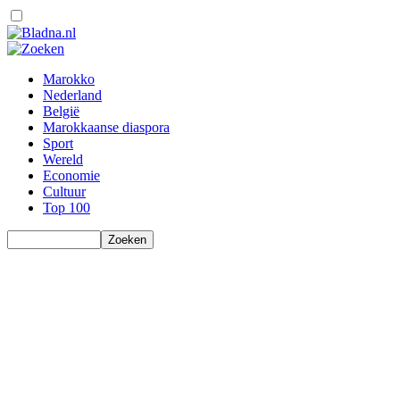
Marokko
Nederland
België
Marokkaanse diaspora
Sport
Wereld
Economie
Cultuur
Top 100