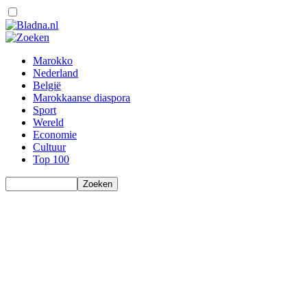
Marokko
Nederland
België
Marokkaanse diaspora
Sport
Wereld
Economie
Cultuur
Top 100