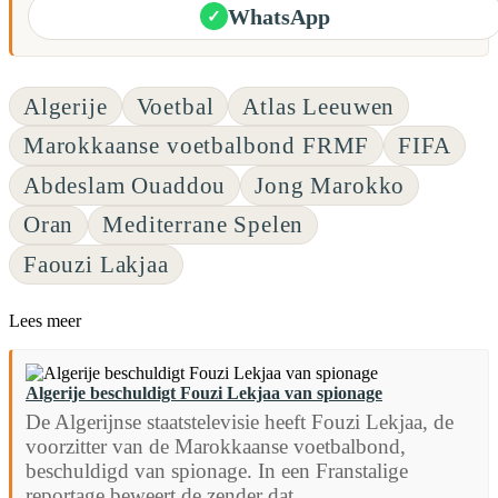
WhatsApp
✓
Algerije
Voetbal
Atlas Leeuwen
Marokkaanse voetbalbond FRMF
FIFA
Abdeslam Ouaddou
Jong Marokko
Oran
Mediterrane Spelen
Faouzi Lakjaa
Lees meer
Algerije beschuldigt Fouzi Lekjaa van spionage
De Algerijnse staatstelevisie heeft Fouzi Lekjaa, de
voorzitter van de Marokkaanse voetbalbond,
beschuldigd van spionage. In een Franstalige
reportage beweert de zender dat...