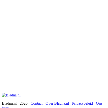
Bladna.nl - 2026 -
Contact
-
Over Bladna.nl
-
Privacybeleid
-
Ons
team