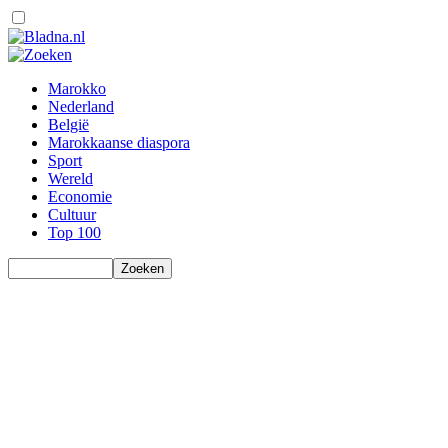
Marokko
Nederland
België
Marokkaanse diaspora
Sport
Wereld
Economie
Cultuur
Top 100