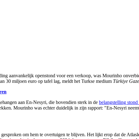
ding aanvankelijk openstond voor een verkoop, was Mourinho onverbidde
 van 30 miljoen euro op tafel lag, meldt het Turkse medium
Türkiye Gaze
eren
 gehangen aan En-Nesyri, die bovendien sterk in de
belangstelling stond
ekken. Mourinho was echter duidelijk in zijn rapport: "En-Nesyri neemt 
jk gesproken om hem te overtuigen te blijven. Het lijkt erop dat de Atl