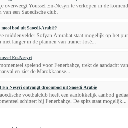
e overweegt Youssef En-Nesyri te verkopen in de komende 
 van een Saoedische club.
 mooi bod uit Saoedi-Arabië?
 middenvelder Sofyan Amrabat staat mogelijk op het punt 
niet langer in de plannen van trainer José...
oussef En-Nesyri
momenteel spelend voor Fenerbahçe, trekt de aandacht van
aanval en ziet de Marokkaanse...
f En-Nesyri ontvangt droombod uit Saoedi-Arabië
aoedische voetbalclub heeft een aanlokkelijk aanbod geda
menteel schittert bij Fenerbahçe. De spits staat mogelijk...