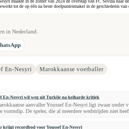
esyri maakte in de zomer van 2024 de overstap van FC Sevilla naar de T
ewerkt tot de op één na beste doelpuntenmaker in de geschiedenis van d
n in Nederland.
hatsApp
f En-Nesyri
Marokkaanse voetballer
f En-Nesyri wil weg uit Turkije na keiharde kritiek
rokkaanse aanvaller Youssef En-Nesyri ligt zwaar onder v
e vormdip. De speler, die al meerdere wedstrijden niet heeft
b krijgt recordbod voor Youssef En-Nesyri