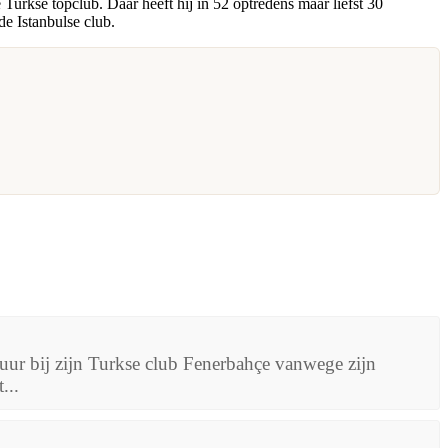
urkse topclub. Daar heeft hij in 52 optredens maar liefst 30
e Istanbulse club.
uur bij zijn Turkse club Fenerbahçe vanwege zijn
...