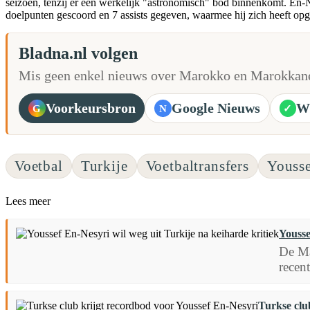
seizoen, tenzij er een werkelijk "astronomisch" bod binnenkomt. En-N
doelpunten gescoord en 7 assists gegeven, waarmee hij zich heeft opg
Bladna.nl volgen
Mis geen enkel nieuws over Marokko en Marokkane
Voorkeursbron
Google Nieuws
W
G
N
✓
Voetbal
Turkije
Voetbaltransfers
Yousse
Lees meer
Yousse
De Ma
recent
Turkse clu