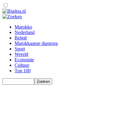
Marokko
Nederland
België
Marokkaanse diaspora
Sport
Wereld
Economie
Cultuur
Top 100