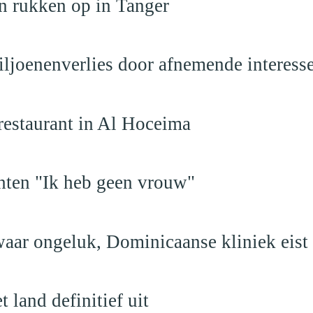
n rukken op in Tanger
iljoenenverlies door afnemende interess
restaurant in Al Hoceima
hten "Ik heb geen vrouw"
aar ongeluk, Dominicaanse kliniek eist
land definitief uit