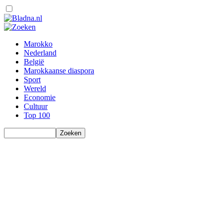
Marokko
Nederland
België
Marokkaanse diaspora
Sport
Wereld
Economie
Cultuur
Top 100