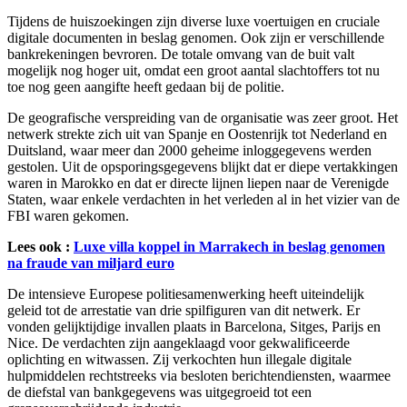
Tijdens de huiszoekingen zijn diverse luxe voertuigen en cruciale
digitale documenten in beslag genomen. Ook zijn er verschillende
bankrekeningen bevroren. De totale omvang van de buit valt
mogelijk nog hoger uit, omdat een groot aantal slachtoffers tot nu
toe nog geen aangifte heeft gedaan bij de politie.
De geografische verspreiding van de organisatie was zeer groot. Het
netwerk strekte zich uit van Spanje en Oostenrijk tot Nederland en
Duitsland, waar meer dan 2000 geheime inloggegevens werden
gestolen. Uit de opsporingsgegevens blijkt dat er diepe vertakkingen
waren in Marokko en dat er directe lijnen liepen naar de Verenigde
Staten, waar enkele verdachten in het verleden al in het vizier van de
FBI waren gekomen.
Lees ook :
Luxe villa koppel in Marrakech in beslag genomen
na fraude van miljard euro
De intensieve Europese politiesamenwerking heeft uiteindelijk
geleid tot de arrestatie van drie spilfiguren van dit netwerk. Er
vonden gelijktijdige invallen plaats in Barcelona, Sitges, Parijs en
Nice. De verdachten zijn aangeklaagd voor gekwalificeerde
oplichting en witwassen. Zij verkochten hun illegale digitale
hulpmiddelen rechtstreeks via besloten berichtendiensten, waarmee
de diefstal van bankgegevens was uitgegroeid tot een