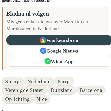
grensoverschrijdende industrie.
Bladna.nl volgen
Mis geen enkel nieuws over Marokko en
Marokkanen in Nederland.
Voorkeursbron
G
Google Nieuws
N
WhatsApp
✓
Spanje
Nederland
Parijs
Verenigde Staten
Duitsland
Barcelona
Oplichting
Nice