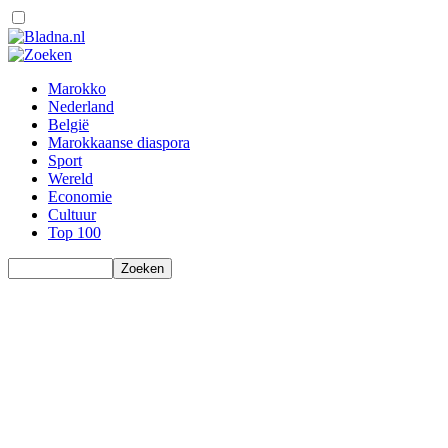
Marokko
Nederland
België
Marokkaanse diaspora
Sport
Wereld
Economie
Cultuur
Top 100