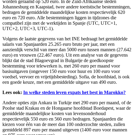
worden geraamd op 520 euro. In de Zuid-Afrikaanse steden
Johannesburg en Kaapstad, twee andere toeristische bestemmingen,
bedragen de gemiddelde maandelijkse kosten respectievelijk 620
euro en 720 euro. Alle bestemmingen liggen in tijdzones die
compatibel zijn met de werktijden in Spanje (UTC, UTC+1,
UTC+2, UTC+3, UTC-1).
Volgens de laatste gegevens van het INE bedraagt het gemiddelde
salaris van Spanjaarden 25.265 euro bruto per jaar, met een
aanzienlijk verschil van meer dan 5000 euro tussen mannen (27.642
euro) en vrouwen (22.467 euro). Uit een analyse van de gegevens
blijkt dat de stad Blagoevgrad in Bulgarije de goedkoopste
bestemming voor telewerken is, met 260 euro per maand voor
basisuitgaven (ongeveer 150 euro voor huur en 100 euro voor
voedsel, vervoer en vrijetijdsbesteding). Sofia, de hoofdstad, is ook
een goede keuze, met een gemiddelde uitgave van 490 euro.
Lees ook:
In welke steden leven expats het best in Marokko?
Andere opties zijn Ankara in Turkije met 290 euro per maand, of de
Poolse stad Krakau en de Hongaarse hoofdstad Boedapest, waar de
gemiddelde maandelijkse kosten van levensonderhoud
respectievelijk 550 euro en 560 euro bedragen. Spanjaarden die
kiezen voor één van de meer dan 100 onderzochte steden, zullen
gemiddeld 897 euro per maand uitgeven (1400 euro voor mannen