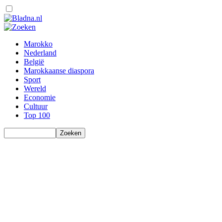
Marokko
Nederland
België
Marokkaanse diaspora
Sport
Wereld
Economie
Cultuur
Top 100