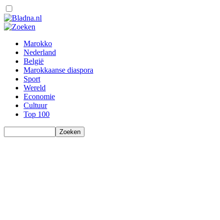
Marokko
Nederland
België
Marokkaanse diaspora
Sport
Wereld
Economie
Cultuur
Top 100