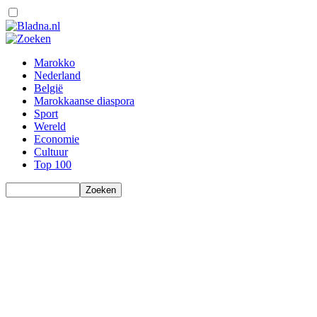
Marokko
Nederland
België
Marokkaanse diaspora
Sport
Wereld
Economie
Cultuur
Top 100