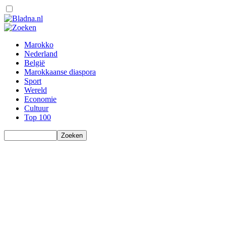
Marokko
Nederland
België
Marokkaanse diaspora
Sport
Wereld
Economie
Cultuur
Top 100