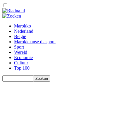
Marokko
Nederland
België
Marokkaanse diaspora
Sport
Wereld
Economie
Cultuur
Top 100