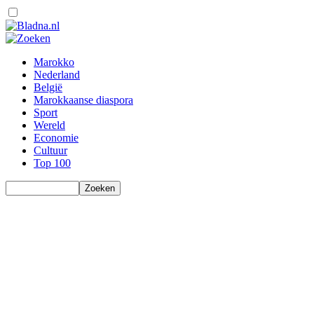
Marokko
Nederland
België
Marokkaanse diaspora
Sport
Wereld
Economie
Cultuur
Top 100