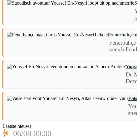
S
Y
j
Fenerbahçe m
Fenerbahçe 
verschillen
Youss
De M
Deze
Vals
You
spe
Laatste nieuws
06/08 00:00