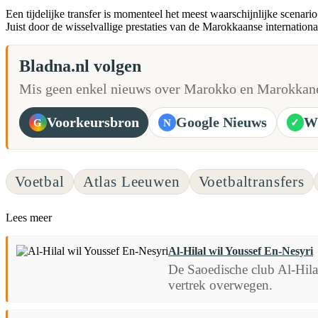
Een tijdelijke transfer is momenteel het meest waarschijnlijke scenar
Juist door de wisselvallige prestaties van de Marokkaanse internati
Bladna.nl volgen
Mis geen enkel nieuws over Marokko en Marokkane
Voorkeursbron
Google Nieuws
W
G
N
✓
Voetbal
Atlas Leeuwen
Voetbaltransfers
Lees meer
Al-Hilal wil Youssef En-Nesyri
De Saoedische club Al-Hilal
vertrek overwegen.