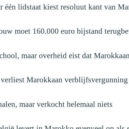
r één lidstaat kiest resoluut kant van M
ouw moet 160.000 euro bijstand terugbe
school, maar overheid eist dat Marokkaan
 verliest Marokkaan verblijfsvergunning
alen, maar verkocht helemaal niets
elgië levert in Marokko evenveel op als 