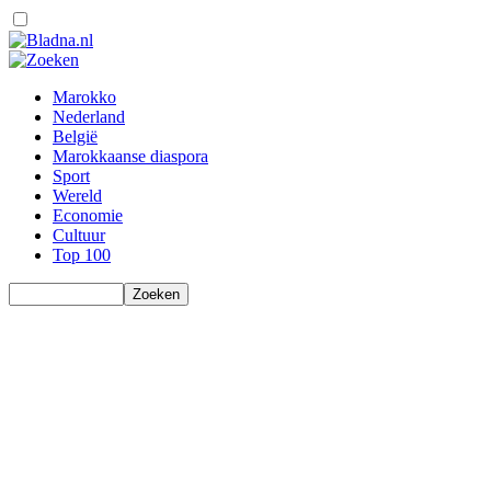
Marokko
Nederland
België
Marokkaanse diaspora
Sport
Wereld
Economie
Cultuur
Top 100