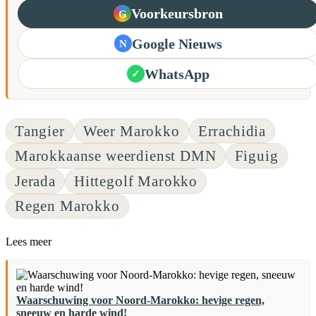
Voorkeursbron
G
Google Nieuws
N
WhatsApp
✓
Tangier
Weer Marokko
Errachidia
Marokkaanse weerdienst DMN
Figuig
Jerada
Hittegolf Marokko
Regen Marokko
Lees meer
Waarschuwing voor Noord-Marokko: hevige regen,
sneeuw en harde wind!